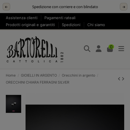
Spedizione con corriere e con blindato
←
→
Assistenza clienti
Pagamenti rateali
Prodotti originali e garantiti
Spedizioni
Chi siamo
0
Home
GIOIELLI IN ARGENTO
Orecchini in argento
ORECCHINI CHIARA FERRAGNI SILVER