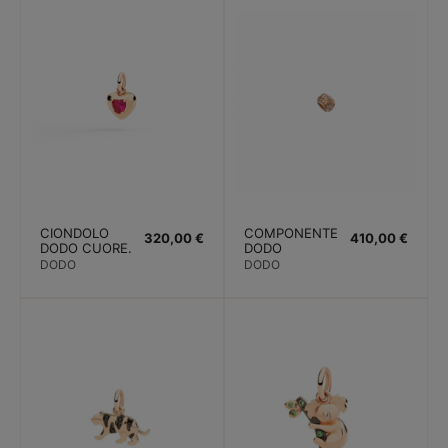
CIONDOLO
COMPONENTE
320,00 €
410,00 €
DODO CUORE.
DODO
ORO ROSA
RONDELLA
DODO
DODO
RUBINO
PREZIOSA.
SINTETICO
ORO ROSA.
DIAMANTI
BROWN