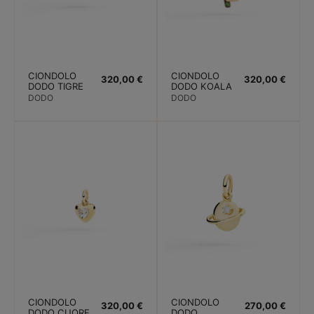
CIONDOLO
CIONDOLO
320,00 €
320,00 €
DODO TIGRE
DODO KOALA
ORO ROSA
ORO ROSA
DODO
DODO
DIAMANTI
TZAVORITE
NERI
CIONDOLO
CIONDOLO
320,00 €
270,00 €
DODO CUORE.
DODO