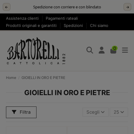
Spedizione con corriere e con blindato
←
→
Assistenza clienti
Pagamenti rateali
Prodotti originali e garantiti
Spedizioni
Chi siamo
0
Home
GIOIELLI IN ORO E PIETRE
GIOIELLI IN ORO E PIETRE
Filtra
Scegli
25