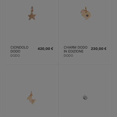
CIONDOLO
CHARM DODO
420,00 €
230,00 €
DODO
IN EDIZIONE
STELLINA
LIMITATA. ORO
DODO
DODO
PREZIOSA.
ROSA ZAFFIRO
ORO ROSA.
DIAMANTI
BROWN