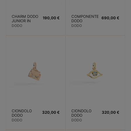
CHARM DODO
COMPONENTE
190,00 €
690,00 €
JUNIOR IN
DODO
EDIZIONE
RONDELLA
DODO
DODO
LIMITATA. ORO
PREZIOSA.
ROSA RUBINO
ORO BIANCO.
DIAMANTI
BIANCHI
CIONDOLO
CIONDOLO
320,00 €
320,00 €
DODO
DODO
LETTERA ORO
OCCHIO. ORO
DODO
DODO
ROSA
GIALLO
ZAFFIRI E