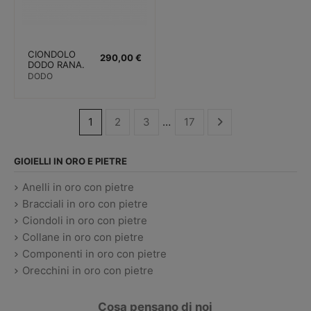
CIONDOLO
290,00 €
DODO RANA.
ORO ROSA.
DODO
ZAFFIRI E
SMALTO
1
2
3
…
17
GIOIELLI IN ORO E PIETRE
Anelli in oro con pietre
Bracciali in oro con pietre
Ciondoli in oro con pietre
Collane in oro con pietre
Componenti in oro con pietre
Orecchini in oro con pietre
Cosa pensano di noi