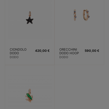
CIONDOLO
ORECCHINI
420,00 €
590,00 €
DODO
DODO HOOP
STELLINA
ESSENTIAL.
DODO
DODO
PREZIOSA.
ORO ROSA.
ORO ROSA.
ZAFFIRI.
DIAMANTI
DIAMANTI
NERI