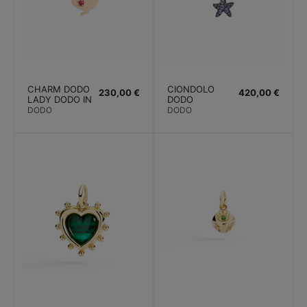
CHARM DODO
CIONDOLO
230,00 €
420,00 €
LADY DODO IN
DODO
EDIZIONE
STELLINA
DODO
DODO
LIMITATA. ORO
PREZIOSA.
ROSA RUBINO
ORO ROSA.
ZAFFIRI BLU