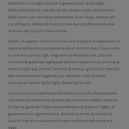
Gioiellieri e orologiai da ben 5 generazioni, la famiglia
Bartorelli inizia la sua storia nel campo orafo nel lontano
1882, anno per noi rappresentativo di un inizio, motivo per
cui abbiamo deciso di incastonare questa data anche nel
dominio del nostro store online.
Infatti, fu questo l'anno in cui furono poste le fondamenta in
questa bellissima professione da un nostro avo: il suo nome
è Lorenzo Lorenzi. Egli, originario di Montescudo, piccolo
comune di qualche migliaia di abitanti situato in provincia di
Rimini, iniziò per primo l’attività di orefice: girò tutti i mercati
dell’entroterra romagnolo per vendere i suoi preziosi
insieme al marito della figlia, Guido Bartorelli.
La nostra storia parte quindi dalla fusione di una passione
che diventa mestiere e questa passione ha creato come un
brillante gene del DNA tramandandosi di padre in figlio, di
generazione in generazione, di anno in anno, di secolo in
secolo, fino al scavalcare il nuovo millennio ed arrivare a
oggi.