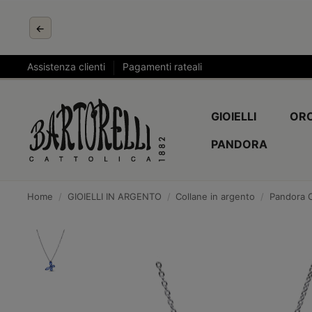
←
Assistenza clienti
Pagamenti rateali
GIOIELLI
ORO
PANDORA
Home
GIOIELLI IN ARGENTO
Collane in argento
Pandora C