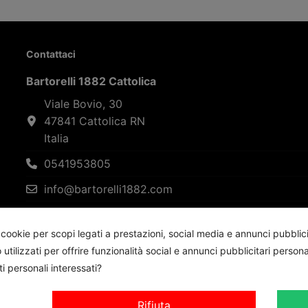
Contattaci
Bartorelli 1882 Cattolica
Viale Bovio, 30
47841 Cattolica RN
Italia
0541953805
info@bartorelli1882.com
WhatsApp 3388844112
ookie per scopi legati a prestazioni, social media e annunci pubblicita
ilizzati per offrire funzionalità social e annunci pubblicitari persona
ti personali interessati?
Rifiuta