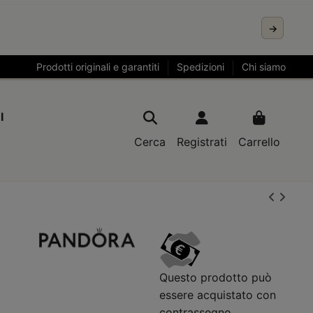
→
Prodotti originali e garantiti
Spedizioni
Chi siamo
I
Cerca
Registrati
Carrello
Questo prodotto può
essere acquistato con
contrassegno