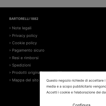
BARTORELLI 1882
Note legali
Privacy policy
Cookie policy
Pagamento sicuro
Resi e rimborsi
Spedizioni
Prodotti originali e garantiti
Mappa del sito
Questo negozio richiede di accettare i c
media e a scopo pubblicitario vengono ut
Accetti i cookie e l'elaborazione dei da
Configura