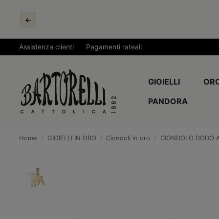
←
Assistenza clienti
Pagamenti rateali
GIOIELLI
ORO
PANDORA
Home
GIOIELLI IN ORO
Ciondoli in oro
CIONDOLO DODO A