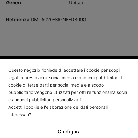
Genere
Unisex
Referenza
DMC5020-SIGNE-DB09G
Questo negozio richiede di accettare i cookie per scopi
BARTORELLI 1882
legati a prestazioni, social media e annunci pubblicitari. I
cookie di terze parti per social media e a scopo
Contattaci
pubblicitario vengono utilizzati per offrire funzionalità social
e annunci pubblicitari personalizzati.
Seguici
Accetti i cookie e l'elaborazione dei dati personali
interessati?
Newsletter
Configura