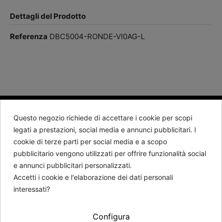
Dettagli del Prodotto
Referenza
DBC5004-RONDE-VI0AG-L
Questo negozio richiede di accettare i cookie per scopi
BARTORELLI 1882
legati a prestazioni, social media e annunci pubblicitari. I
cookie di terze parti per social media e a scopo
Contattaci
pubblicitario vengono utilizzati per offrire funzionalità social
e annunci pubblicitari personalizzati.
Seguici
Accetti i cookie e l'elaborazione dei dati personali
interessati?
Newsletter
Configura