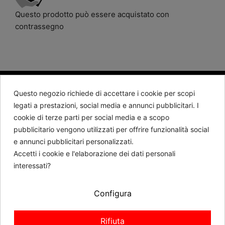
Questo prodotto può essere acquistato con
contrassegno
Questo negozio richiede di accettare i cookie per scopi
BARTORELLI 1882
legati a prestazioni, social media e annunci pubblicitari. I
cookie di terze parti per social media e a scopo
Contattaci
pubblicitario vengono utilizzati per offrire funzionalità social
e annunci pubblicitari personalizzati.
Seguici
Accetti i cookie e l'elaborazione dei dati personali
interessati?
Newsletter
Configura
RICHIEDI REVOCA
Rifiuta