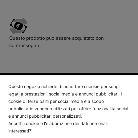
Questo prodotto può essere acquistato con
contrassegno
Questo negozio richiede di accettare i cookie per scopi
BARTORELLI 1882
legati a prestazioni, social media e annunci pubblicitari. I
cookie di terze parti per social media e a scopo
Contattaci
pubblicitario vengono utilizzati per offrire funzionalità social
e annunci pubblicitari personalizzati.
Seguici
Accetti i cookie e l'elaborazione dei dati personali
interessati?
Newsletter